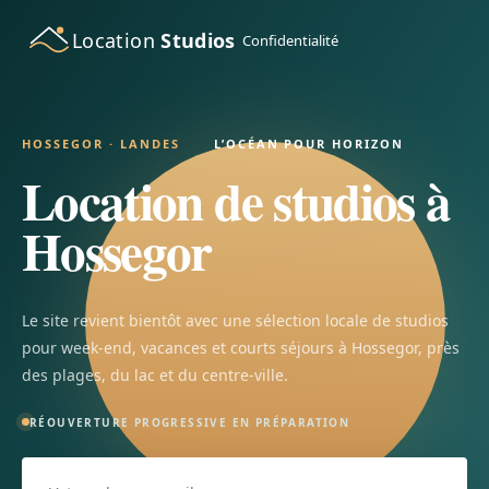
Location
Studios
Confidentialité
HOSSEGOR · LANDES
L’OCÉAN POUR HORIZON
Location de studios à
Hossegor
Le site revient bientôt avec une sélection locale de studios
pour week-end, vacances et courts séjours à Hossegor, près
des plages, du lac et du centre-ville.
RÉOUVERTURE PROGRESSIVE EN PRÉPARATION
Votre adresse email